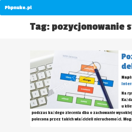
Phpnuke.pl
Tag: pozycjonowanie 
Po
de
Napi
Inter
Na ry
Każda
u kli
podczas każdego zlecenia dba o zachowanie wysokiej 
polecona przez takich właścicieli nieruchomości. Mog