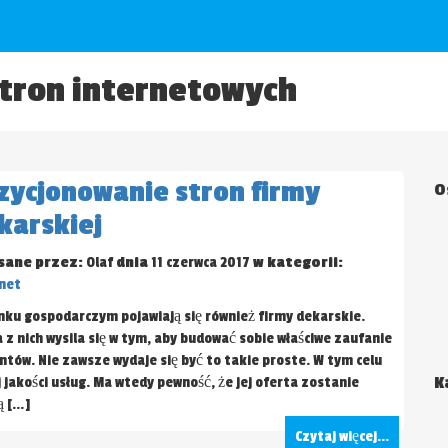
stron internetowych
zycjonowanie stron firmy
O
karskiej
sane przez:
Olaf
dnia
11 czerwca 2017
w kategorii:
net
nku gospodarczym pojawiają się również firmy dekarskie.
 z nich wysila się w tym, aby budować sobie właściwe zaufanie
entów. Nie zawsze wydaje się być to takie proste. W tym celu
K
jakości usług. Ma wtedy pewność, że jej oferta zostanie
ą […]
Czytaj więcej...