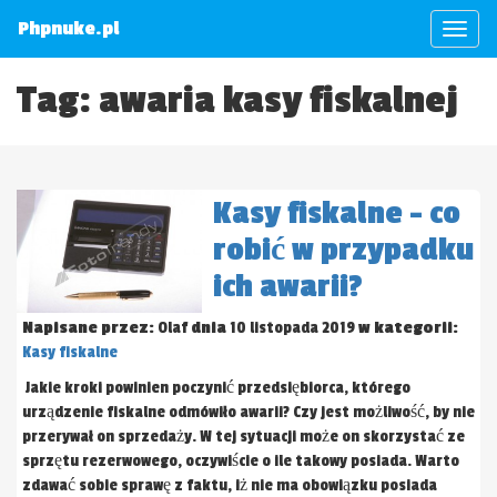
Phpnuke.pl
Tag: awaria kasy fiskalnej
Kasy fiskalne – co
robić w przypadku
ich awarii?
Napisane przez:
Olaf
dnia
10 listopada 2019
w kategorii:
Kasy fiskalne
Jakie kroki powinien poczynić przedsiębiorca, którego
urządzenie fiskalne odmówiło awarii? Czy jest możliwość, by nie
przerywał on sprzedaży. W tej sytuacji może on skorzystać ze
sprzętu rezerwowego, oczywiście o ile takowy posiada. Warto
zdawać sobie sprawę z faktu, iż nie ma obowiązku posiada